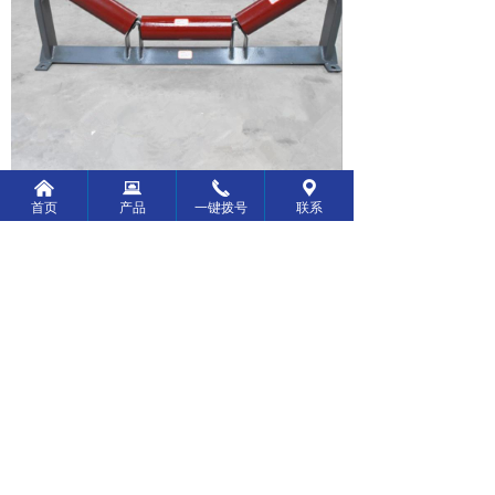
낀
뀵
끅
끇
首页
产品
一键拨号
联系