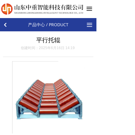
首页
끀
关于我们
产品中心 / PRODUCT
끀
낒
产品中心
平行托辊
新闻中心
创建时间：
2025年6月16日
14:19
工程案例
工厂实景
资质荣誉
联系我们