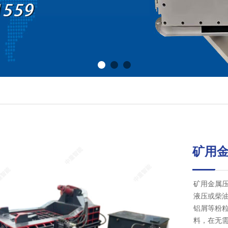
矿用
矿用金属
液压或柴
铝屑等粉
料，在无