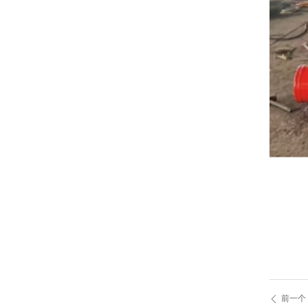
前一个
ꄴ