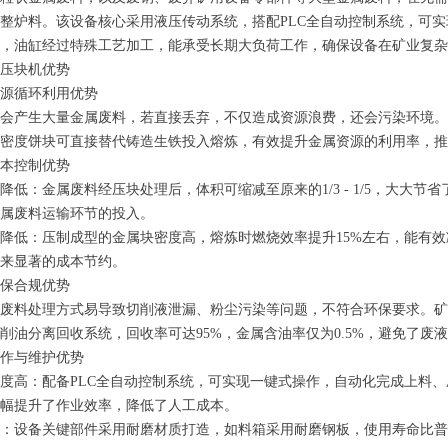
整炉料。该设备核心采用液压传动系统，搭配PLC全自动控制系统，可
，油缸经过特殊工艺加工，能承受长期大负荷工作，确保设备在矿业复杂
压块机优势
源循环利用优势
会产生大量金属废料，若直接丢弃，不仅造成资源浪费，还会污染环境。
密度饼块可直接替代铸造生铁投入熔炼，有效提升金属资源的利用率，推
本控制优势
降低：金属废料经压块处理后，体积可缩减至原来的1/3 - 1/5，大大节省了
属废料运输环节的投入。
降低：压制成型的金属块密度高，熔炼时燃烧效率提升15%左右，能有效
来显著的成本节约。
保合规优势
废料处理方式易导致切削液泄漏、粉尘污染等问题，不符合环保要求。矿
削油分离回收系统，回收率可达95%，金属含油率仅为0.5%，避免了废
作与维护优势
度高：配备PLC全自动控制系统，可实现一键式操作，自动化完成上料、
幅提升了作业效率，降低了人工成本。
：设备关键部件采用耐磨材质打造，如料箱采用耐磨钢板，使用寿命比普